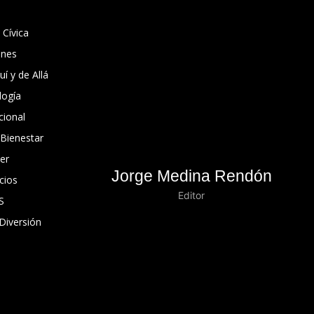
 Cívica
ones
í y de Allá
logía
cional
 Bienestar
er
Jorge Medina Rendón
cios
Editor
S
Diversión