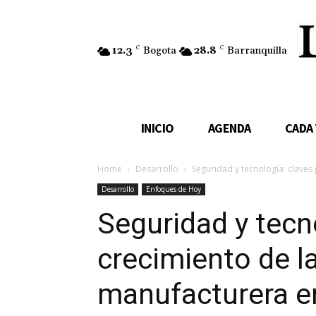
12.3
C
Bogota
28.8
C
Barranquilla
INICIO
AGENDA
CADA
Home
Desarrollo
Seguridad y tecnología: claves 
Desarrollo
Enfoques de Hoy
Seguridad y tecno
crecimiento de la
manufacturera en