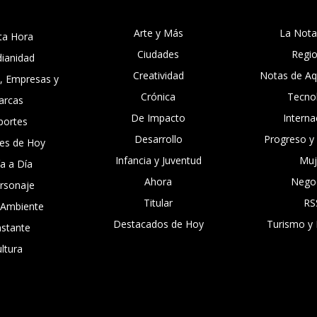
Arte y Más
La Nota
ta Hora
Ciudades
Regi
dianidad
Creatividad
Notas de Aqu
, Empresas y
Crónica
Tecno
arcas
De Impacto
Interna
portes
Desarrollo
Progreso y
es de Hoy
Infancia y Juventud
Muj
ía a Día
Ahora
Nego
ersonaje
Titular
RS
 Ambiente
Destacados de Hoy
Turismo y 
nstante
ltura