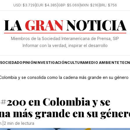
USD:
$3.729
|
EUR:
$4.385
|
GBP:
$5.069
|
MXN:
$216
|
BRL:
$756
LA
GRAN
NOTICIA
Miembros de la Sociedad Interamericana de Prensa, SIP
Informar con la verdad, inspirar el desarrollo
SOCIEDAD
OPINIÓN
INVESTIGACIÓN
CULTURA
MEDIO AMBIENTE
TECN
 Colombia y se consolida como la cadena más grande en su género
e #200 en Colombia y se
na más grande en su géner
m.
|
2 min de lectura