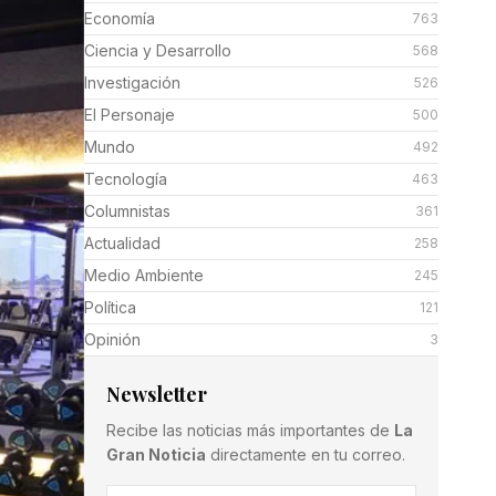
Economía
763
Ciencia y Desarrollo
568
Investigación
526
El Personaje
500
Mundo
492
Tecnología
463
Columnistas
361
Actualidad
258
Medio Ambiente
245
Política
121
Opinión
3
Newsletter
Recibe las noticias más importantes de
La
Gran Noticia
directamente en tu correo.