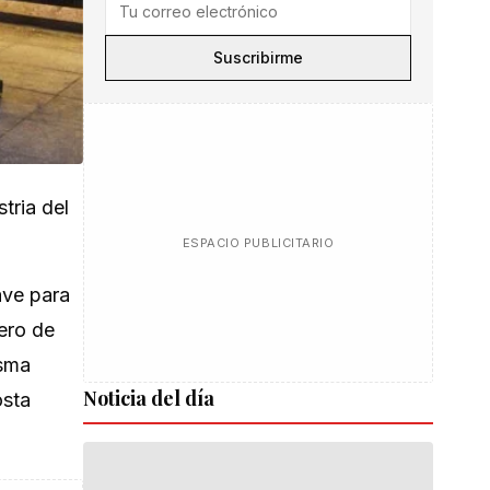
Suscribirme
tria del
ESPACIO PUBLICITARIO
ave para
mero de
isma
Noticia del día
osta