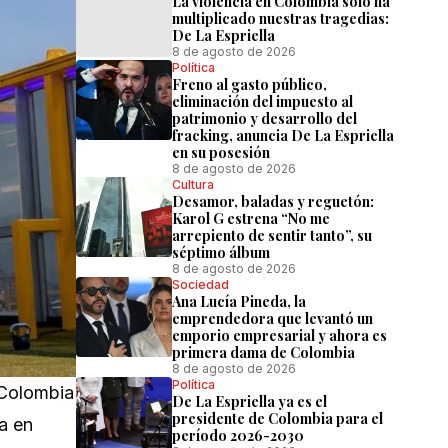
La violencia en Colombia solo ha
multiplicado nuestras tragedias:
De La Espriella
8 de agosto de 2026
Política
Freno al gasto público,
eliminación del impuesto al
patrimonio y desarrollo del
fracking, anuncia De La Espriella
en su posesión
8 de agosto de 2026
Cultura
Desamor, baladas y reguetón:
Karol G estrena “No me
arrepiento de sentir tanto”, su
séptimo álbum
8 de agosto de 2026
Sociedad
Ana Lucía Pineda, la
emprendedora que levantó un
emporio empresarial y ahora es
primera dama de Colombia
8 de agosto de 2026
Política
 Colombia
De La Espriella ya es el
presidente de Colombia para el
a en
período 2026-2030