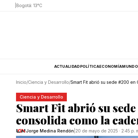
|
Bogotá
:
13
°C
ACTUALIDAD
POLÍTICA
ECONOMÍA
MUNDO
Inicio
/
Ciencia y Desarrollo
/
Smart Fit abrió su sede #200 en
Ciencia y Desarrollo
Smart Fit abrió su sed
consolida como la cade
Jorge Medina Rendón
|
20 de mayo de 2025 · 2:45 p. 