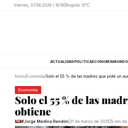
Viernes, 07.08.2026 / 16:16
|
Bogotá
:
13
°C
ACTUALIDAD
POLÍTICA
ECONOMÍA
MUNDO
Inicio
/
Economía
/
Solo el 55 % de las madres que pide un au
Economía
Solo el 55 % de las mad
obtiene
Jorge Medina Rendón
|
21 de marzo de 2025
|
5 min de