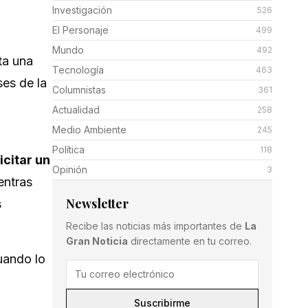
Investigación
526
El Personaje
499
Mundo
492
ta una
Tecnología
463
es de la
Columnistas
361
Actualidad
258
Medio Ambiente
245
Política
118
icitar un
Opinión
3
entras
Newsletter
s
Recibe las noticias más importantes de
La
Gran Noticia
directamente en tu correo.
uando lo
Suscribirme