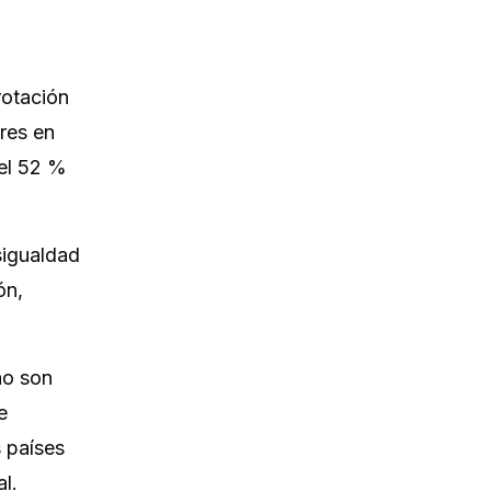
rotación
eres en
 el 52 %
sigualdad
ón,
no son
e
s países
l.