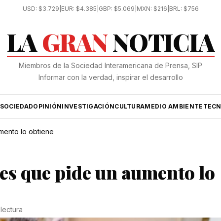
USD:
$3.729
|
EUR:
$4.385
|
GBP:
$5.069
|
MXN:
$216
|
BRL:
$756
LA
GRAN
NOTICIA
Miembros de la Sociedad Interamericana de Prensa, SIP
Informar con la verdad, inspirar el desarrollo
SOCIEDAD
OPINIÓN
INVESTIGACIÓN
CULTURA
MEDIO AMBIENTE
TECN
mento lo obtiene
res que pide un aumento lo
 lectura