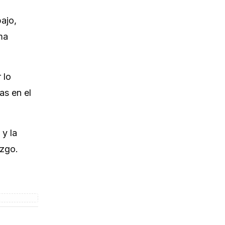
ajo,
ma
 lo
as en el
 y la
azgo.