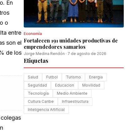
o. En
tros
o o
lta entre
Economía
Fortalecen 191 unidades productivas de
as son el
emprendedores samarios
 % de los
Jorge Medina Rendón
·
7 de agosto de 2026
Etiquetas
Salud
Futbol
Turismo
Energia
Seguridad
Educacion
Movilidad
Tecnología
Medio Ambiente
Cultura Caribe
Infraestructura
Inteligencia Artificial
s colegas
en