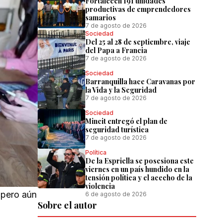
Fortalecen 191 unidades
productivas de emprendedores
samarios
7 de agosto de 2026
Sociedad
Del 25 al 28 de septiembre, viaje
del Papa a Francia
7 de agosto de 2026
Sociedad
Barranquilla hace Caravanas por
la Vida y la Seguridad
7 de agosto de 2026
Sociedad
Mincit entregó el plan de
seguridad turística
7 de agosto de 2026
Política
De la Espriella se posesiona este
viernes en un país hundido en la
tensión política y el acecho de la
violencia
 pero aún
6 de agosto de 2026
Sobre el autor