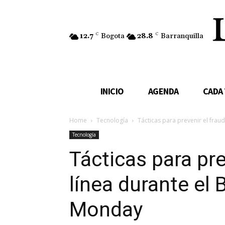
12.7
C
Bogota
28.8
C
Barranquilla
INICIO
AGENDA
CADA
Home
Tecnología
Tácticas para prevenir el fraude
Tecnología
Tácticas para pre
línea durante el 
Monday