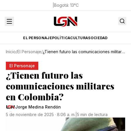
|
Bogotá
:
13
°C
EL PERSONAJE
POLÍTICA
CULTURA
SOCIEDAD
Inicio
/
El Personaje
/
¿Tienen futuro las comunicaciones militares en Colombia?
El Personaje
¿Tienen futuro las
comunicaciones militares
en Colombia?
Jorge Medina Rendón
5 de noviembre de 2025 · 8:06 a. m.
|
5 min de lectura