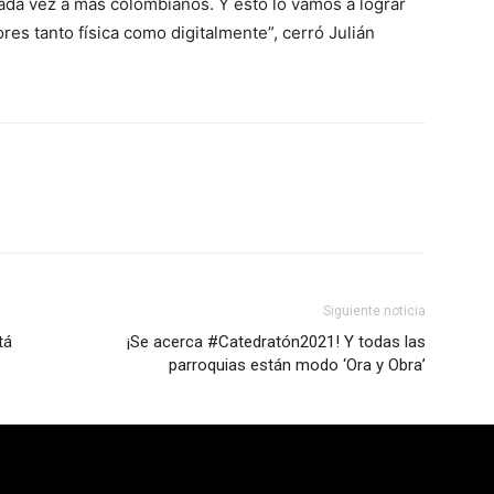
cada vez a más colombianos. Y esto lo vamos a lograr
s tanto física como digitalmente”, cerró Julián
Siguiente noticia
tá
¡Se acerca #Catedratón2021! Y todas las
parroquias están modo ‘Ora y Obra’