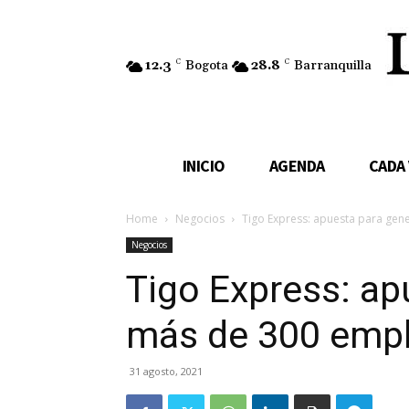
12.3
C
Bogota
28.8
C
Barranquilla
INICIO
AGENDA
CADA
Home
Negocios
Tigo Express: apuesta para ge
Negocios
Tigo Express: ap
más de 300 emp
31 agosto, 2021