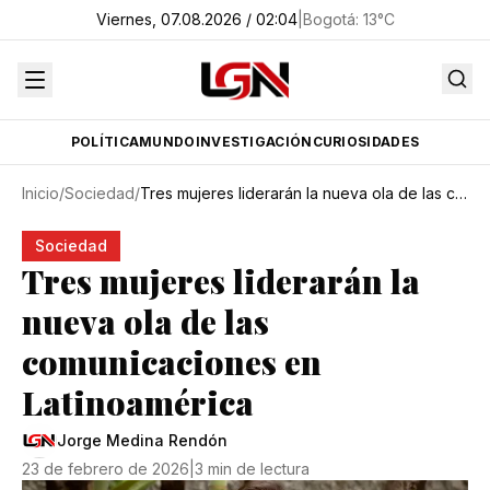
Viernes, 07.08.2026 / 02:04
|
Bogotá
:
13
°C
POLÍTICA
MUNDO
INVESTIGACIÓN
CURIOSIDADES
Inicio
/
Sociedad
/
Tres mujeres liderarán la nueva ola de las comunicaciones en Latinoamérica
Sociedad
Tres mujeres liderarán la
nueva ola de las
comunicaciones en
Latinoamérica
Jorge Medina Rendón
23 de febrero de 2026
|
3 min de lectura