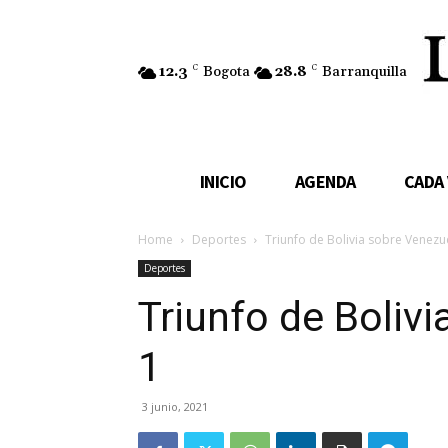
12.3
C
Bogota
28.8
C
Barranquilla
INICIO
AGENDA
CADA
Home
Deportes
Triunfo de Bolivia sobre Venezu
Deportes
Triunfo de Boliv
1
3 junio, 2021