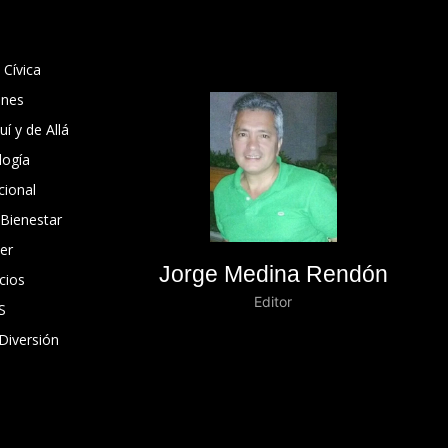
 Cívica
ones
í y de Allá
logía
cional
 Bienestar
er
Jorge Medina Rendón
cios
Editor
S
Diversión