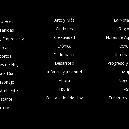
Arte y Más
La Nota
ta Hora
Ciudades
Regi
dianidad
Creatividad
Notas de Aqu
, Empresas y
Crónica
Tecno
arcas
De Impacto
Interna
portes
Desarrollo
Progreso y
es de Hoy
Infancia y Juventud
Muj
ía a Día
Ahora
Nego
ersonaje
Titular
RS
 Ambiente
Destacados de Hoy
Turismo y 
nstante
ltura