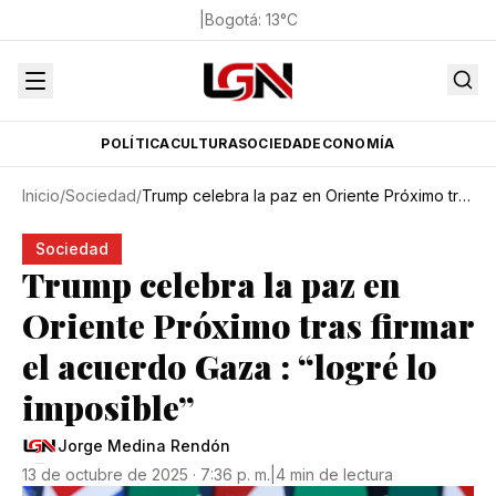
|
Bogotá
:
13
°C
POLÍTICA
CULTURA
SOCIEDAD
ECONOMÍA
Inicio
/
Sociedad
/
Trump celebra la paz en Oriente Próximo tras firmar el acuerdo Gaza : “logré lo imposible”
Sociedad
Trump celebra la paz en
Oriente Próximo tras firmar
el acuerdo Gaza : “logré lo
imposible”
Jorge Medina Rendón
13 de octubre de 2025 · 7:36 p. m.
|
4 min de lectura