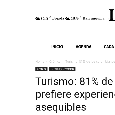
12.3
C
Bogota
28.8
C
Barranquilla
INICIO
AGENDA
CADA
Home
Crónica
Turismo: 81% de los colombianos 
Crónica
Turismo y Diversión
Turismo: 81% de
prefiere experien
asequibles