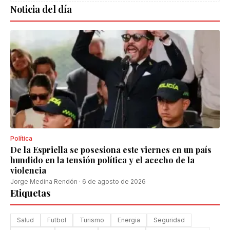
Noticia del día
Política
De la Espriella se posesiona este viernes en un país
hundido en la tensión política y el acecho de la
violencia
Jorge Medina Rendón
·
6 de agosto de 2026
Etiquetas
Salud
Futbol
Turismo
Energia
Seguridad