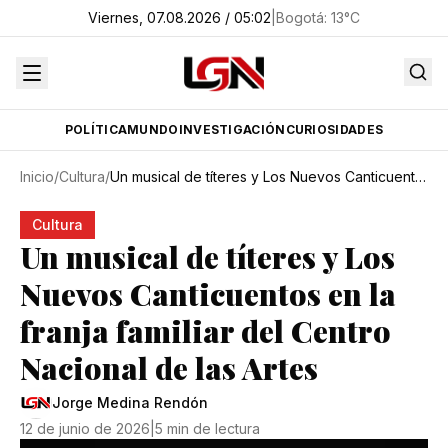
Viernes, 07.08.2026 / 05:02
|
Bogotá
:
13
°C
POLÍTICA
MUNDO
INVESTIGACIÓN
CURIOSIDADES
Inicio
/
Cultura
/
Un musical de títeres y Los Nuevos Canticuentos en la franja familiar del Centro Nacional de las Artes
Cultura
Un musical de títeres y Los
Nuevos Canticuentos en la
franja familiar del Centro
Nacional de las Artes
Jorge Medina Rendón
12 de junio de 2026
|
5 min de lectura