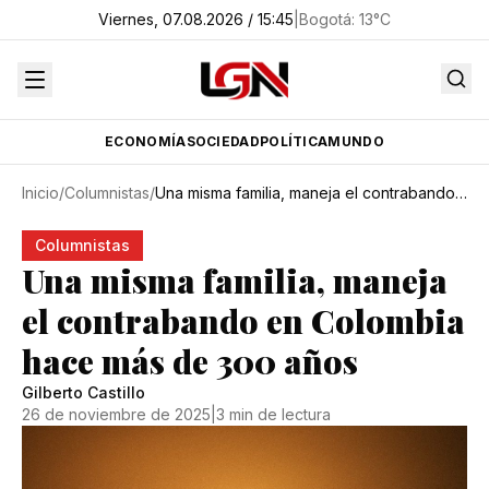
Viernes, 07.08.2026 / 15:45
|
Bogotá
:
13
°C
ECONOMÍA
SOCIEDAD
POLÍTICA
MUNDO
Inicio
/
Columnistas
/
Una misma familia, maneja el contrabando en Colombia hace más de 300 años
Columnistas
Una misma familia, maneja
el contrabando en Colombia
hace más de 300 años
Gilberto Castillo
26 de noviembre de 2025
|
3 min de lectura