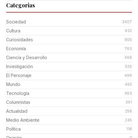
Categorias
Sociedad
3407
Cultura
932
Curiosidades
805
Economía
763
Ciencia y Desarrollo
568
Investigación
526
El Personaje
499
Mundo
492
Tecnología
463
Columnistas
361
Actualidad
258
Medio Ambiente
245
Política
118
Opinión
3