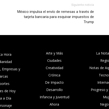
Siguiente noticia
México impulsa el envío de remesas a través de
tarjeta bancaria para esquivar impuestos de
Trump
Arte y Más
La Nota
ta Hora
Ciudades
Regi
dianidad
Creatividad
Notas de Aqu
, Empresas y
Crónica
Tecno
arcas
De Impacto
Interna
portes
Desarrollo
Progreso y
es de Hoy
Infancia y Juventud
Muj
ía a Día
Ahora
Nego
ersonaje