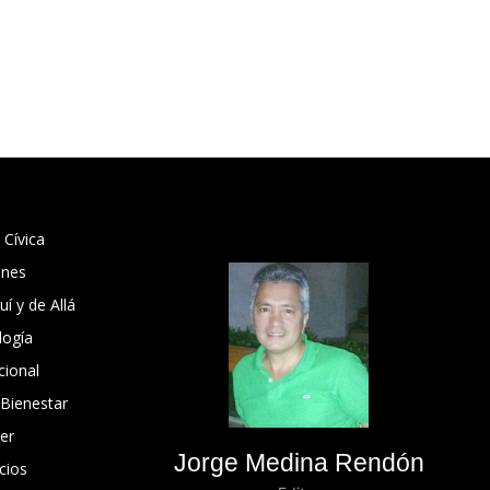
 Cívica
ones
í y de Allá
logía
cional
 Bienestar
er
Jorge Medina Rendón
cios