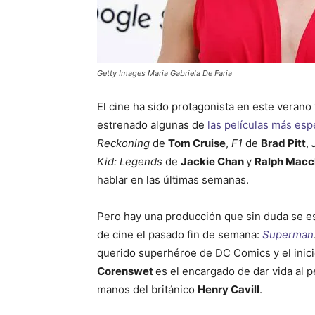
Getty Images Maria Gabriela De Faria
El cine ha sido protagonista en este veran
estrenado algunas de
las películas más es
Reckoning
de
Tom Cruise
,
F1
de
Brad Pitt
,
Kid: Legends
de
Jackie Chan
y
Ralph Macc
hablar en las últimas semanas.
Pero hay una producción que sin duda se est
de cine el pasado fin de semana:
Superman
querido superhéroe de DC Comics y el inicio
Corenswet
es el encargado de dar vida al p
manos del británico
Henry Cavill
.