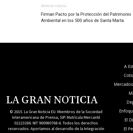
Anterior noticia
Firman Pacto por la Protección del Patrimonio
Ambiental en los 500 años de Santa Marta
A Es
Coti
Mercados
M
LA GRAN NOTICIA
De
Enfoqu
© 2015. La Gran Noticia EU. Miembros de la Sociedad
Interamericana de Prensa, SIP. Matrìcula Mercantil
El D
02223286. NIT 900980768-6. Todos los derechos
reservados. Aportamos al desarrollo de la Integración
El P