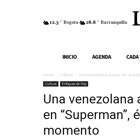
12.3
C
Bogota
28.8
C
Barranquilla
INICIO
AGENDA
CADA
Home
Cultura
Una venezolana arrasa con su belle
Cultura
Enfoques de Hoy
Una venezolana a
en “Superman”, éx
momento