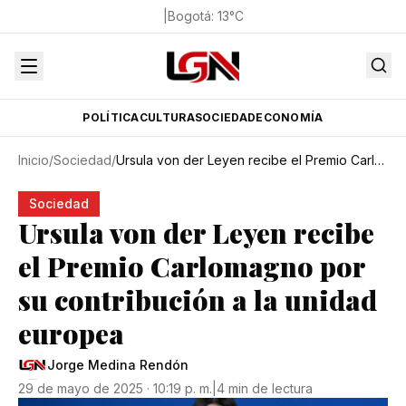
|
Bogotá
:
13
°C
POLÍTICA
CULTURA
SOCIEDAD
ECONOMÍA
Inicio
/
Sociedad
/
Ursula von der Leyen recibe el Premio Carlomagno por su contribución a la unidad europea
Sociedad
Ursula von der Leyen recibe
el Premio Carlomagno por
su contribución a la unidad
europea
Jorge Medina Rendón
29 de mayo de 2025 · 10:19 p. m.
|
4 min de lectura