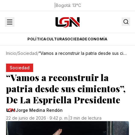
|
Bogotá
:
13
°C
POLÍTICA
CULTURA
SOCIEDAD
ECONOMÍA
Inicio
/
Sociedad
/
“Vamos a reconstruir la patria desde sus cimientos”, De La Espriella Presidente
Sociedad
“Vamos a reconstruir la
patria desde sus cimientos”,
De La Espriella Presidente
Jorge Medina Rendón
22 de junio de 2026 · 9:42 p. m.
|
3 min de lectura