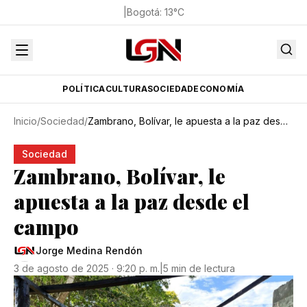
|
Bogotá
:
13
°C
POLÍTICA
CULTURA
SOCIEDAD
ECONOMÍA
Inicio
/
Sociedad
/
Zambrano, Bolívar, le apuesta a la paz desde el campo
Sociedad
Zambrano, Bolívar, le
apuesta a la paz desde el
campo
Jorge Medina Rendón
3 de agosto de 2025 · 9:20 p. m.
|
5 min de lectura