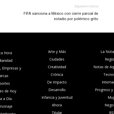
Siguiente noticia
FIFA sanciona a México con cierre parcial de
estadio por polémico grito
Arte y Más
La Nota
ta Hora
Ciudades
Regi
dianidad
Creatividad
Notas de Aqu
, Empresas y
Crónica
Tecno
arcas
De Impacto
Interna
portes
Desarrollo
Progreso y
es de Hoy
Infancia y Juventud
Muj
ía a Día
Ahora
Nego
ersonaje
Titular
RS
 Ambiente