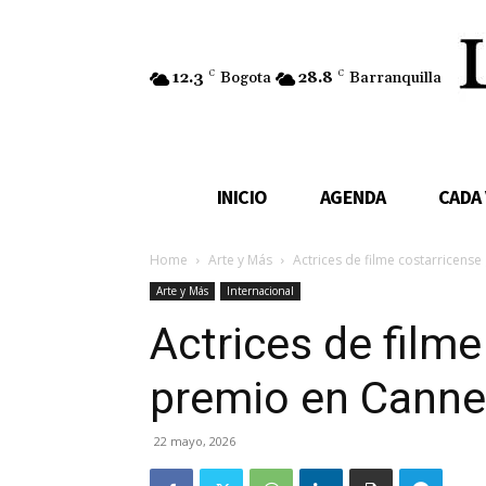
12.3
C
Bogota
28.8
C
Barranquilla
INICIO
AGENDA
CADA
Home
Arte y Más
Actrices de filme costarricens
Arte y Más
Internacional
Actrices de film
premio en Cann
22 mayo, 2026