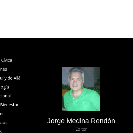
 Cívica
ones
í y de Allá
logía
cional
 Bienestar
er
Jorge Medina Rendón
cios
Editor
S