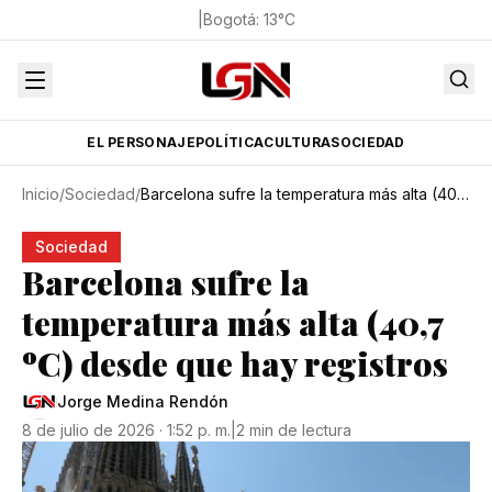
|
Bogotá
:
13
°C
EL PERSONAJE
POLÍTICA
CULTURA
SOCIEDAD
Inicio
/
Sociedad
/
Barcelona sufre la temperatura más alta (40,7 ºC) desde que hay registros
Sociedad
Barcelona sufre la
temperatura más alta (40,7
ºC) desde que hay registros
Jorge Medina Rendón
8 de julio de 2026 · 1:52 p. m.
|
2 min de lectura