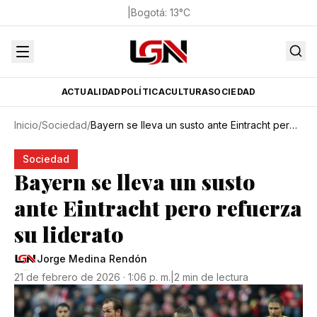
|
Bogotá
:
13
°C
ACTUALIDAD
POLÍTICA
CULTURA
SOCIEDAD
Inicio
/
Sociedad
/
Bayern se lleva un susto ante Eintracht pero refuerza su liderato
Sociedad
Bayern se lleva un susto
ante Eintracht pero refuerza
su liderato
Jorge Medina Rendón
21 de febrero de 2026 · 1:06 p. m.
|
2 min de lectura