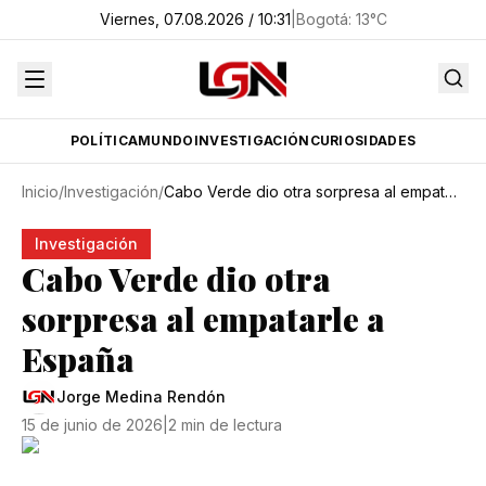
Viernes, 07.08.2026 / 10:31
|
Bogotá
:
13
°C
POLÍTICA
MUNDO
INVESTIGACIÓN
CURIOSIDADES
Inicio
/
Investigación
/
Cabo Verde dio otra sorpresa al empatarle a España
Investigación
Cabo Verde dio otra
sorpresa al empatarle a
España
Jorge Medina Rendón
15 de junio de 2026
|
2 min de lectura