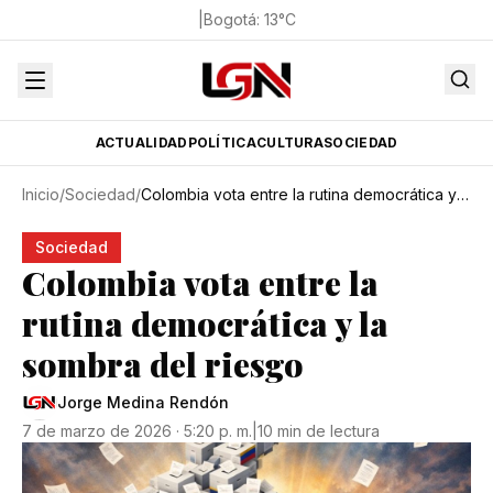
|
Bogotá
:
13
°C
ACTUALIDAD
POLÍTICA
CULTURA
SOCIEDAD
Inicio
/
Sociedad
/
Colombia vota entre la rutina democrática y la sombra del riesgo
Sociedad
Colombia vota entre la
rutina democrática y la
sombra del riesgo
Jorge Medina Rendón
7 de marzo de 2026 · 5:20 p. m.
|
10 min de lectura