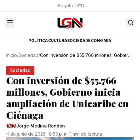
|
Bogotá
:
13
°C
POLÍTICA
CULTURA
SOCIEDAD
ECONOMÍA
Inicio
/
Sociedad
/
Con inversión de $55.766 millones, Gobierno inicia ampliación de Unicaribe en Ciénaga
Sociedad
Con inversión de $55.766
millones, Gobierno inicia
ampliación de Unicaribe en
Ciénaga
Jorge Medina Rendón
4 de junio de 2026 · 8:53 p. m.
|
1 min de lectura