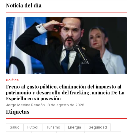
Noticia del día
Política
Freno al gasto público, eliminación del impuesto al
patrimonio y desarrollo del fracking, anuncia De La
Espriella en su posesión
Jorge Medina Rendón
·
8 de agosto de 2026
Etiquetas
Salud
Futbol
Turismo
Energia
Seguridad