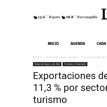
15.6
C
Bogota
28.8
C
Barranquilla
INICIO
AGENDA
CADA
Home
Notas de Aquí y de Allá
Exportaciones de s
Notas de Aquí y de Allá
Turismo y Diversión
Exportaciones de
11,3 % por secto
turismo