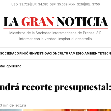
USD:
$3.729
|
EUR:
$4.385
|
GBP:
$5.069
|
MXN:
$216
|
BRL:
$756
LA
GRAN
NOTICIA
Miembros de la Sociedad Interamericana de Prensa, SIP
Informar con la verdad, inspirar el desarrollo
SOCIEDAD
OPINIÓN
INVESTIGACIÓN
CULTURA
MEDIO AMBIENTE
TECN
tal: gobierno
ndrá recorte presupuestal
3 min de lectura