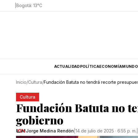
|
Bogotá
:
13
°C
ACTUALIDAD
POLÍTICA
ECONOMÍA
MUNDO
Inicio
/
Cultura
/
Fundación Batuta no tendrá recorte presupues
Cultura
Fundación Batuta no te
gobierno
Jorge Medina Rendón
|
14 de julio de 2025 · 6:55 p. m.
|