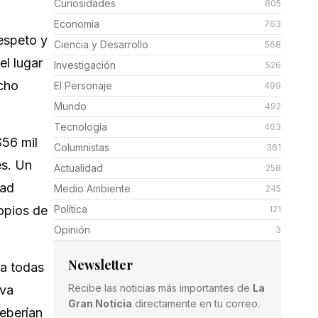
Curiosidades
805
Economía
763
espeto y
Ciencia y Desarrollo
568
el lugar
Investigación
526
echo
El Personaje
499
Mundo
492
Tecnología
463
$56 mil
Columnistas
361
es. Un
Actualidad
258
dad
Medio Ambiente
245
ropios de
Política
121
Opinión
3
Newsletter
 a todas
Recibe las noticias más importantes de
La
iva
Gran Noticia
directamente en tu correo.
deberían