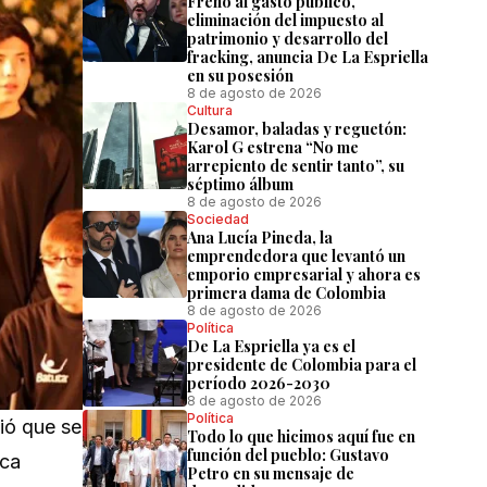
Freno al gasto público,
eliminación del impuesto al
patrimonio y desarrollo del
fracking, anuncia De La Espriella
en su posesión
8 de agosto de 2026
Cultura
Desamor, baladas y reguetón:
Karol G estrena “No me
arrepiento de sentir tanto”, su
séptimo álbum
8 de agosto de 2026
Sociedad
Ana Lucía Pineda, la
emprendedora que levantó un
emporio empresarial y ahora es
primera dama de Colombia
8 de agosto de 2026
Política
De La Espriella ya es el
presidente de Colombia para el
período 2026-2030
8 de agosto de 2026
Política
ió que se
Todo lo que hicimos aquí fue en
función del pueblo: Gustavo
ica
Petro en su mensaje de