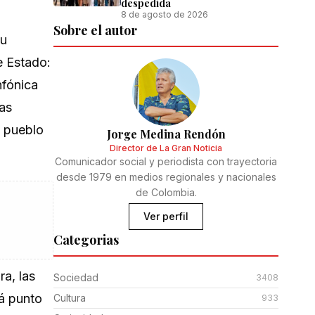
despedida
8 de agosto de 2026
Sobre el autor
su
e Estado:
nfónica
tas
l pueblo
Jorge Medina Rendón
Director de La Gran Noticia
Comunicador social y periodista con trayectoria
desde 1979 en medios regionales y nacionales
de Colombia.
Ver perfil
Categorias
ra, las
Sociedad
3408
tá punto
Cultura
933