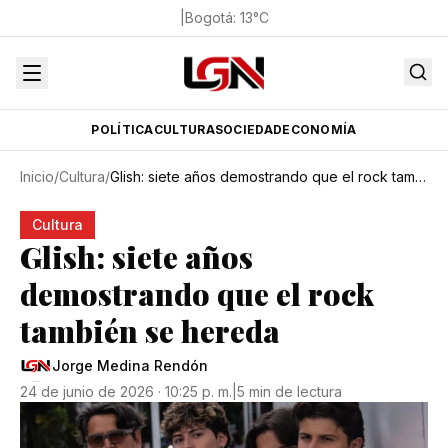
|
Bogotá
:
13
°C
POLÍTICA
CULTURA
SOCIEDAD
ECONOMÍA
Inicio
/
Cultura
/
Glish: siete años demostrando que el rock también se hereda
Cultura
Glish: siete años
demostrando que el rock
también se hereda
Jorge Medina Rendón
24 de junio de 2026 · 10:25 p. m.
|
5 min de lectura