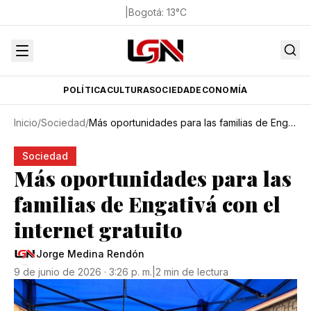
|
Bogotá
:
13
°C
POLÍTICA
CULTURA
SOCIEDAD
ECONOMÍA
Inicio
/
Sociedad
/
Más oportunidades para las familias de Engativá con el internet gratuito
Sociedad
Más oportunidades para las
familias de Engativá con el
internet gratuito
Jorge Medina Rendón
9 de junio de 2026 · 3:26 p. m.
|
2 min de lectura