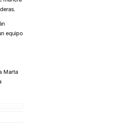
aderas.
án
un equipo
ta Marta
a