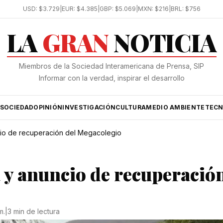
USD:
$3.729
|
EUR:
$4.385
|
GBP:
$5.069
|
MXN:
$216
|
BRL:
$756
LA
GRAN
NOTICIA
Miembros de la Sociedad Interamericana de Prensa, SIP
Informar con la verdad, inspirar el desarrollo
SOCIEDAD
OPINIÓN
INVESTIGACIÓN
CULTURA
MEDIO AMBIENTE
TECN
io de recuperación del Megacolegio
 y anuncio de recuperación
m.
|
3 min de lectura