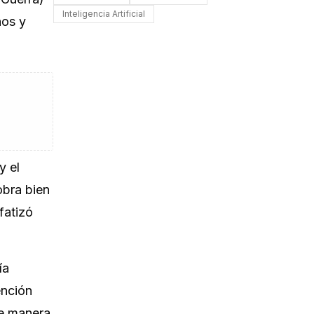
Inteligencia Artificial
ños y
y el
obra bien
fatizó
ía
ención
de manera