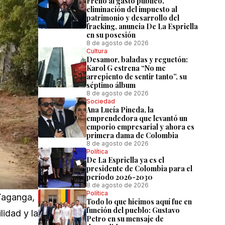
Freno al gasto público,
eliminación del impuesto al
patrimonio y desarrollo del
fracking, anuncia De La Espriella
en su posesión
8 de agosto de 2026
Cultura
Desamor, baladas y reguetón:
Karol G estrena “No me
arrepiento de sentir tanto”, su
séptimo álbum
8 de agosto de 2026
Sociedad
Ana Lucía Pineda, la
emprendedora que levantó un
emporio empresarial y ahora es
primera dama de Colombia
8 de agosto de 2026
Política
De La Espriella ya es el
presidente de Colombia para el
período 2026-2030
8 de agosto de 2026
Política
 Taganga,
Todo lo que hicimos aquí fue en
función del pueblo: Gustavo
lidad y la
Petro en su mensaje de