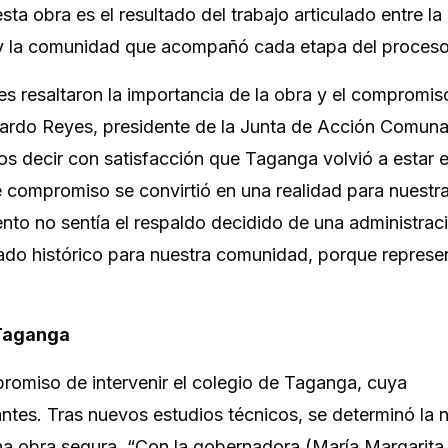
ta obra es el resultado del trabajo articulado entre la
co y la comunidad que acompañó cada etapa del proceso
les resaltaron la importancia de la obra y el compromis
Ricardo Reyes, presidente de la Junta de Acción Comuna
s decir con satisfacción que Taganga volvió a estar e
e compromiso se convirtió en una realidad para nuestr
nto no sentía el respaldo decidido de una administrac
icado histórico para nuestra comunidad, porque represe
 Taganga
romiso de intervenir el colegio de Taganga, cuya
iantes. Tras nuevos estudios técnicos, se determinó la
una obra segura. “Con la gobernadora (María Margarita