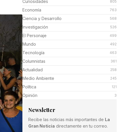
Curiosidades
805
Economía
763
Ciencia y Desarrollo
568
Investigación
526
El Personaje
499
Mundo
492
Tecnología
463
Columnistas
361
Actualidad
258
Medio Ambiente
245
Política
121
Opinión
3
Newsletter
Recibe las noticias más importantes de
La
Gran Noticia
directamente en tu correo.