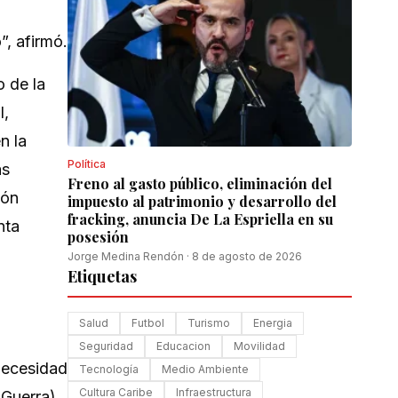
”, afirmó.
o de la
l,
n la
Política
as
Freno al gasto público, eliminación del
ión
impuesto al patrimonio y desarrollo del
fracking, anuncia De La Espriella en su
nta
posesión
Jorge Medina Rendón
·
8 de agosto de 2026
Etiquetas
Salud
Futbol
Turismo
Energia
Seguridad
Educacion
Movilidad
 necesidad
Tecnología
Medio Ambiente
Cultura Caribe
Infraestructura
 Guerra)