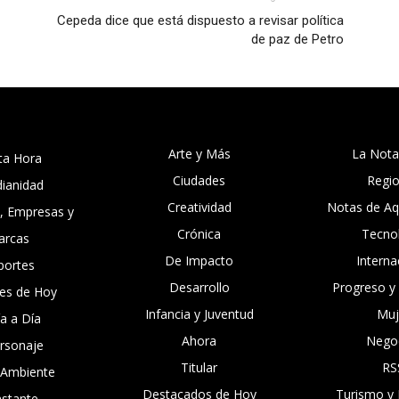
Cepeda dice que está dispuesto a revisar política
de paz de Petro
Arte y Más
La Nota
ta Hora
Ciudades
Regi
dianidad
Creatividad
Notas de Aqu
, Empresas y
Crónica
Tecno
arcas
De Impacto
Interna
portes
Desarrollo
Progreso y
es de Hoy
Infancia y Juventud
Muj
ía a Día
Ahora
Nego
ersonaje
Titular
RS
 Ambiente
Destacados de Hoy
Turismo y 
nstante