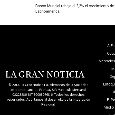
Banco Mundial rebaja al 2,2% el crecimiento de
Latinoamérica
A Es
Coti
Mercados
M
LA GRAN NOTICIA
De
Enfoqu
© 2015. La Gran Noticia EU. Miembros de la Sociedad
Interamericana de Prensa, SIP. Matrìcula Mercantil
El D
02223286. NIT 900980768-6. Todos los derechos
reservados. Aportamos al desarrollo de la Integración
El P
Regional.
Medio
_______________________________________________
Al I