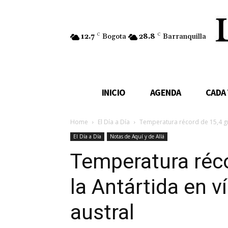
12.7
C
Bogota
28.8
C
Barranquilla
INICIO
AGENDA
CADA
Home
El Día a Día
Temperatura récord de 15,4 gra
El Día a Día
Notas de Aquí y de Allá
Temperatura réco
la Antártida en v
austral