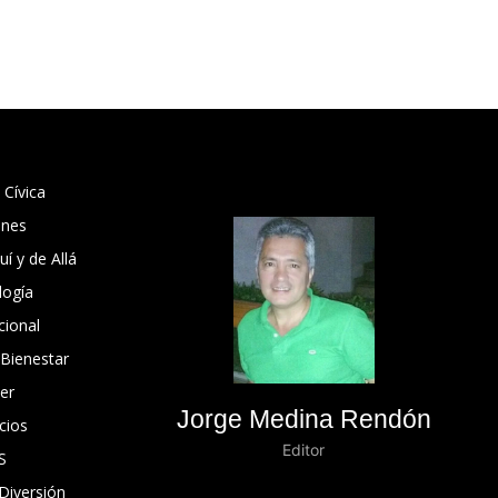
 Cívica
ones
í y de Allá
logía
cional
 Bienestar
er
Jorge Medina Rendón
cios
Editor
S
Diversión